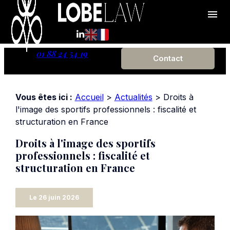
Panneau de gestion des cookies
menu
01 88 24 54 19
Contact
Vous êtes ici :
Accueil
>
Actualités
> Droits à
l'image des sportifs professionnels : fiscalité et
structuration en France
Droits à l'image des sportifs
professionnels : fiscalité et
structuration en France
Le
26 juin 2026