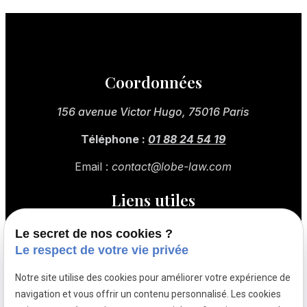
Coordonnées
156 avenue Victor Hugo, 75016 Paris
Téléphone :
01 88 24 54 19
Email :
contact@lobe-law.com
Liens utiles
Actualités
Le secret de nos cookies ?
Le respect de votre vie privée
Contact
Notre site utilise des cookies pour améliorer votre expérience de
Droit fiscal
navigation et vous offrir un contenu personnalisé. Les cookies